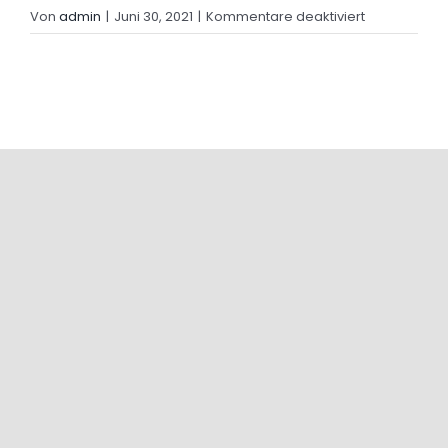
für
Von
admin
|
Juni 30, 2021
|
Kommentare deaktiviert
Headline
News
1