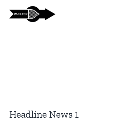
Zum
Inhalt
springen
Headline
News 1
Headline News 1